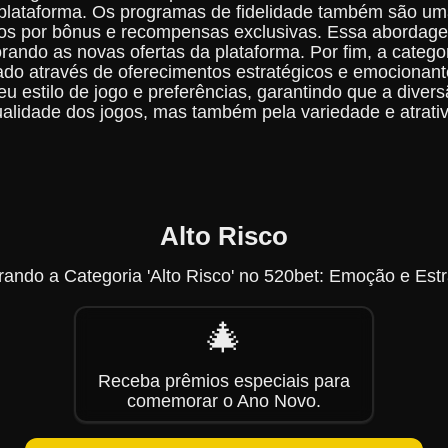
 plataforma. Os programas de fidelidade também são uma
os por bônus e recompensas exclusivas. Essa abordag
rando as novas ofertas da plataforma. Por fim, a categ
o através de oferecimentos estratégicos e emocionant
 estilo de jogo e preferências, garantindo que a dive
ualidade dos jogos, mas também pela variedade e atrat
Alto Risco
rando a Categoria 'Alto Risco' no 520bet: Emoção e Estr
🎄
Receba prêmios especiais para
comemorar o Ano Novo.