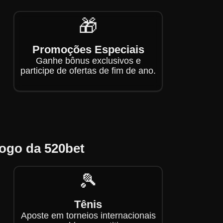
🎁
Promoções Especiais
Ganhe bônus exclusivos e
participe de ofertas de fim de ano.
ogo da 520bet
🎾
Tênis
Aposte em torneios internacionais