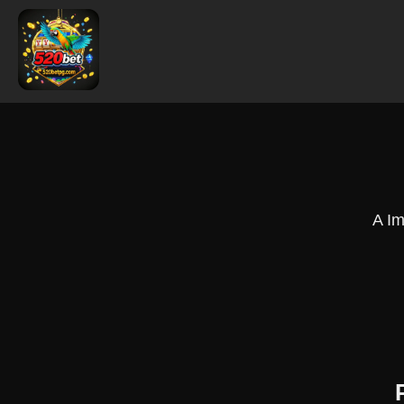
❄
❄
❄
A Im